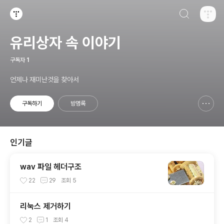
검색하기
티스토리
유리상자 속 이야기
구독자
1
언제나 재미난것을 찾아서
구독하기
방명록
신고하기 레이어
열기
인기글
wav 파일 헤더구조
22
29
조회
5
리눅스 제거하기
2
1
조회
4