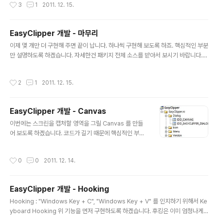
작성시간
3
1
2011. 12. 15.
니다. :) [EasyClipper] 동작방식 : Background(Tray)
라이센스 : Free Open Source (public domain) 기타
: 노설치 장점 : 매우 사용이 간편하고 가벼움. 다운로드 :
EasyClipper 개발 - 마무리
[화면구성] 실행하면 보시는것 처럼 Tray 에 아이콘이 뜹
글 내용
니다. [사용방법] 화면을 캡처할 경우, Windows 키와 C
이제 몇 개만 더 구현해 주면 끝이 납니다. 하나씩 구현해 보도록 하죠. 핵심적인 부분
를 함께 눌러줍니다.(Windows + C) - 화면이 반투명하
만 설명하도록 하겠습니다. 자세한건 패키지 전체 소스를 받아서 보시기 바랍니다. 1.
게 변하면, 마우스..
Keyboard Event 받기 - 후킹을 통해서 입력된 키값을 얻어와야 합니다. 그리고나
서 기획 의도대로 'Win+C', 'Win+V' 가 눌러진 것을 인식해야 하죠. 후킹 프로시져
작성시간
2
1
2011. 12. 15.
를 보면 다음과 같습니다. // Keyboard Hook Proc LRESULT CALLBACK Ke
yboardHookProc(int nCode, WPARAM wParam, LPARAM lParam) { //
0 은 무시 if(nCode < 0) { return 1; } int return_code = 1; // 키값 가져옴 DW
EasyClipper 개발 - Canvas
ORD vKey = ((ta..
글 내용
이번에는 스크린을 캡처할 영역을 그릴 Canvas 를 만들
어 보도록 하겠습니다. 코드가 길기 때문에 핵심적인 부분
만 설명토록 하겠습니다. [Canvas 로 사용할 Dialog 생
성] 보시는것 처럼 '리소스 뷰' 에서 Dialog 를 하나 만들어
작성시간
0
0
2011. 12. 14.
줍니다. 그리고나서 아래처럼 타이틀바, 시스템버튼 등등
을 모두 없애 줍니다. 물론 Border 도 없애야겠죠. 기본적
인 설정은 끝났습니다. [창 투명하게 설정하기] 이제 창이
EasyClipper 개발 - Hooking
반투명하게 보여지도록 설정하도록 하겠습니다. 그래야 캡
글 내용
처할때, 영역을 보고 지정할 수 있겠지요. '리소스 뷰' 에서
Hooking : "Windows Key + C", "Windows Key + V" 를 인지하기 위해서 Ke
다이얼로그를 마우스 우클릭을 하면, '클래스 추가' 를 하실
yboard Hooking 위 기능을 먼저 구현하도록 하겠습니다. 후킹은 이미 엄청나게