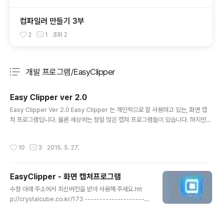
컴파일러 만들기 3부
2
1
조회
2
개발 프로그램/EasyClipper
분류 전체보기
주요 글 목록
Easy Clipper ver 2.0
글 내용
Easy Clipper Ver 2.0 Easy Clipper 는 개인적으로 잘 사용하고 있는, 화면 캡
쳐 프로그램입니다. 물론 세상에는 정말 많은 캡쳐 프로그램들이 있습니다. 하지만
제 입맛에 맞는게 잘 없더라고요. 저는 기본적으로 무거운 프로그램을 좋아하지 않습
니다. 스크롤 캡쳐 기능도 필요 없어요. 그냥 보이는 화면만 손쉽게 캡쳐하고 싶었습
작성시간
10
3
2015. 5. 27.
니다. 복잡하게 프로그램을 실행하고, 버튼을 누르고, 영역을 지정하고... 그런것도 귀
찮아요. 그래서 만들었던 프로그램이 Easy Clipper 입니다. 물론 사용하는 사람은
없어보이네요. :) 괜찮습니다. 애초에 저를 위한 툴이었기에...(홍보 탓도 있겠지만요)
EasyClipper - 화면 캡처프로그램
간단한 기능을 모토로 만들었기 때문에 MFC 로 만들었었는데, 그만큼 개발하면서
글 내용
불편하네요.(당시 xp..
수정 아래 주소에서 최신버전을 받아 사용해 주세요.htt
p://crystalcube.co.kr/173 ----------------------
-----------------------------------------------
------------ 간편한 화면 캡처 프로그램을 소개해 드립