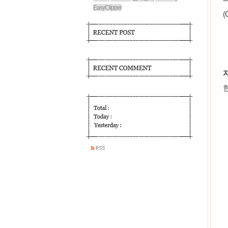
EasyClipper
(
자
현