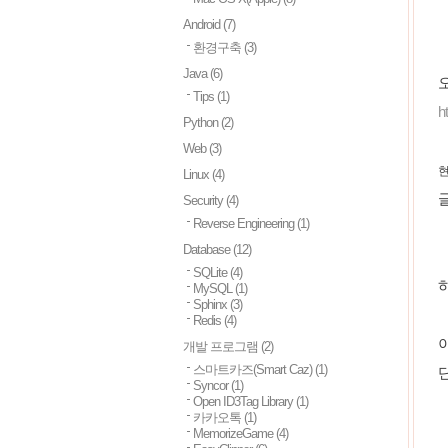
Android
(7)
환경구축
(3)
Java
(6)
오
Tips
(1)
h
Python
(2)
Web
(3)
현
Linux
(4)
글
Security
(4)
Reverse Engineering
(1)
Database
(12)
SQLite
(4)
MySQL
(1)
Sphinx
(3)
Redis
(4)
개발 프로그램
(2)
스마트카즈(Smart Caz)
(1)
Syncor
(1)
Open ID3Tag Library
(1)
카카오톡
(1)
MemorizeGame
(4)