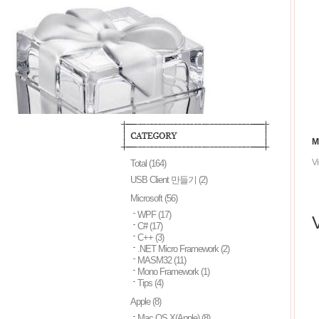
M
V
Total
(164)
USB Client 만들기
(2)
Microsoft
(56)
WPF
(17)
C#
(17)
C++
(3)
.NET Micro Framework
(2)
MASM32
(11)
Mono Framework
(1)
Tips
(4)
Apple
(8)
Mac OS X(Apple)
(8)