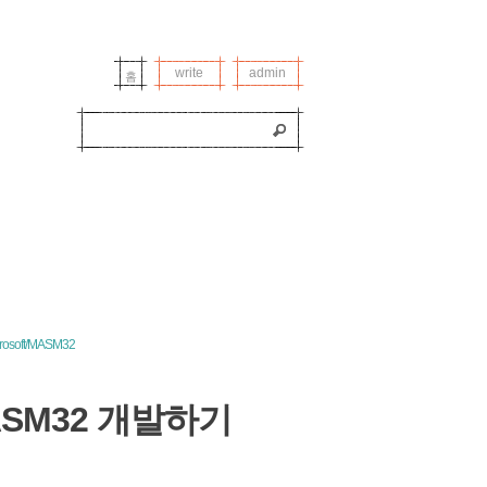
티스토리툴바
write
admin
홈
rosoft/MASM32
 MASM32 개발하기