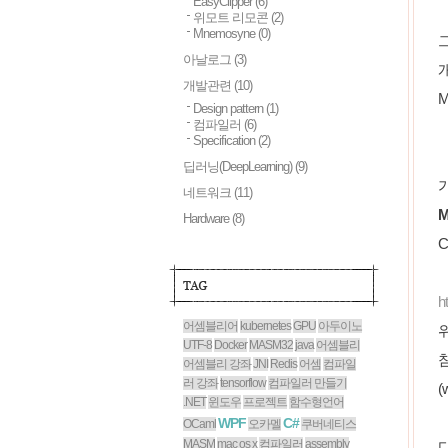
EasyClipper
(6)
위모트 리모콘
(2)
Mnemosyne
(0)
아날로그
(3)
개
개발관련
(10)
M
Design pattern
(1)
컴파일러
(6)
Specification
(2)
딥러닝(DeepLearning)
(9)
네트워크
(11)
Hardware
(8)
C
h
어셈블리어
kubernetes
GPU
아두이노
UTF-8
Docker
MASM32
java
어셈블리
참
어셈블리 강좌
JNI
Redis
어셈
컴파일
러 강좌
tensorflow
컴파일러 만들기
(
.NET
윈도우
프로젝트
함수형언어
WPF
C#
OCaml
오카멜
쿠버네티스
MASM
mac os x
컴파일러
assembly