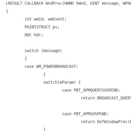
LRESULT CALLBACK WndProc(HWND hWnd, UINT message, WPAR
{

	int wmId, wmEvent;

	PAINTSTRUCT ps;

	HDC hdc;

	switch (message)

	{

	case WM_POWERBROADCAST:

		{

		switch(wParam) {

			case PBT_APMQUERYSUSPEND:

				return BROADCAST_QUERY_DENY;

			case PBT_APMSUSPEND:

				return DefWindowProc(hWnd, message, wParam, lParam);

		}
