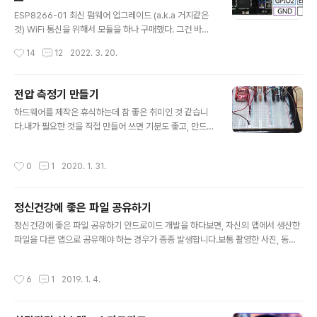
글 내용
스위치 세 개면 충분하다. 그 밖에 만들려는 작품이 복잡한
ESP8266-01 최신 펌웨어 업그레이드 (a.k.a 거지같은
HttpServer 가 필요한 상황이라면 ESP8266 을 주축으
것) WiFi 통신을 위해서 모듈을 하나 구매했다. 그건 바로
로 개발을 해 나가는게 편할..
가장 저렴한 ESP 모듈 중에서 01 이라고도 불리는 ESP8
작성시간
14
12
2022. 3. 20.
266 이다.왜 그런지도 모르겠지만, 다들 펌웨어 업그레이
드를 하길래 나도 한번 해 보았다.사실,, 해야만 하는 줄 알
았다 -_-;; 대부분 아두이노 우노를 가지고 개발을 많이 하
전압 측정기 만들기
는데, 이 경우 Serial Port 가 1개 밖에 없기 때문에, ESP
글 내용
하드웨어를 제작은 휴식하는데 참 좋은 취미인 것 같습니
8266 과의 통신을 위해서는 SoftwareSerial 을 사용해
다.내가 필요한 것을 직접 만들어 쓰면 기분도 좋고, 만드는
야 했다. 그런데 SoftwareSerial 의 경우 115200 Bau
과정에서 인두 끝에서 퍼져 나오는 납 연기를 마시다보면
d Rate 를 지원하지 않는다. 그렇기 때문에 ESP8266 의
세상에 그런 쾌락이 따로 없지요.아무튼 이번에 무엇을 만
Baud Rate 를 57600 정도로 낮춰야 한다. 그럼 어떻게
작성시간
0
1
2020. 1. 31.
들어 볼까하다가 전압 측정기를 만들면 좋겠다는 생각을
낮춰..
했습니다. 지난번 유아용 전동 자동차를 개조한 것과 비슷
한 맥락으로 이번에도 애들을 위해서 만드는 것 입니다. 아
정신건강에 좋은 파일 공유하기
이들이 가지고 노는 장난감에는 건전지가 들어가는 것이
글 내용
많습니다. 그러다보면 건전지의 전압을 측정해서 남은 수
정신건강에 좋은 파일 공유하기 안드로이드 개발을 하다보면, 자신의 앱에서 생산한
명을 가늠하는데요. 그때마다 멀티미터를 공구함에서 꺼내
파일을 다른 앱으로 공유해야 하는 경우가 종종 발생합니다.보통 촬영한 사진, 동영
고 측정 후 다시 넣는 일은 여간 귀찮은게 아닙니다. 그리하
상 등이 되겠지요.그러나 안드로이드의 개떡같은 '하위호환 따위 개나 줘버려' 정책
여, 이번에 고놈을 하나 만들어서 상시 꺼내놓고 쓸 계획입
에 의해서 이 단순한 기능을 버그없이 개발하는것은 상당히 어렵습니다. FileProvi
작성시간
6
1
2019. 1. 4.
니다. 구상을 해 보자 우선 저는 하드웨어를..
der 를 사용하자! 는 훼이크다! 안드로이드 Build SDK 버전 24 이상부터(N버전)
파일 공유시에 FileProvider 를 통해서 content:// 형태의 uri 를 만들어 공유하도
록 강제되었습니다.이전버전에서야 file:///storage/emulator/0/... 과 같은 uri 를