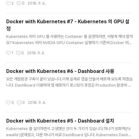
작성시간
2
0
2018. 9. 6.
ate pod sandbox: rpc error: code = Unknown desc = failed to set up
sandbox container "62ea9854582bbdb08c8b29af9da2499f5146fa
cee60440ee65cb440f47b36c89" network for ..
Docker with Kubernetes #7 - Kubernetes 의 GPU 설
정
글 내용
Kubernetes 에서 GPU 를 사용하는 Container 를 운영하려면, 어떻게 해야 할까
요? Kubernetes 에서 NVIDIA GPU Container 실행하기 기존에 Docker 에서
GPU Container 를 실행시키는 것은 간단했습니다.그리고 GPU Resource 를
작성시간
1
0
2018. 9. 6.
몇 개를 쓸 것인가 하는 것은 Docker-Compose 나 Environment Variable 을
사용했습니다.Kubernetes 에서는 Docker-Compose 를 사용하는것이 아니기
때문에, 이런 부분에 대해서 다시 고민을 해야 합니다. Worker Node 에서의 설정
Docker with Kubernetes #6 - Dashboard 사용
기존에 Docker에서 GPU 를 사용하는 방법에 대해서 포스팅 했습니다.요약을 해
글 내용
모든 개발환경 구축이 끝이 났습니다.이제 실제로 앱을 만들어 배포해 보도록 하겠습
보자면, 당연히 Docker 를 설치해야 하고, 이후에 nv..
니다. DashBoard 이용하여 앱 배포하기 포스팅의 촛점은 Production 환경에 맞
추어져 있습니다.private Registry 에 이미지를 올리고, 그것을 통해서 Deploym
ent 한다는 가정으로 진행하겠습니다. :) 초간단 앱 만들고, 배포하기 먼저 초 간단
작성시간
0
0
2018. 9. 4.
앱을 만들어서 배포해 봅시다. :)nodejs 를 통해서 Hello World! 를 출력하는 앱을
만들겠습니다. var os = require('http'); var handler = function(req, res) {
res.writeHead(200); res.end('Hello World!'); } var www = http.createS
Docker with Kubernetes #5 - Dashboard 설치
erver(h..
글 내용
Kubernetes 를 설치하면서 고생했던 것이 두 가지가 있습니다.하나가 방화멱(Fir
ewalld )문제였고, 다른 하나가 바로 DashBoard 입니다. Kubernetes Dashb