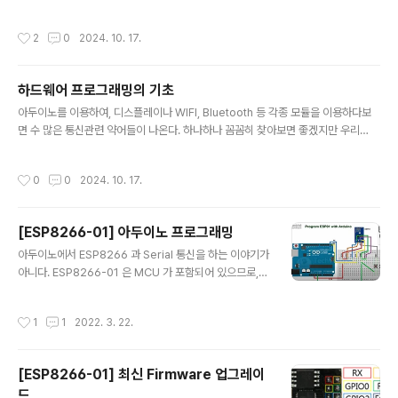
두이노 마이크로 (Pro Micro)Atmega32u4 시리즈 크
그런데 당연하게도 잠이 들면 LED 를 끄지 않는다 -_-;; 요
게보면 Atmega328 시리즈와 Atmega32u4 시리즈로
즘 시간이 많이 남아서, 30분이 지나면 자동으로 꺼지도록
작성시간
2
0
2024. 10. 17.
나뉜다. ..
만들어 보았다. 그 과정에서 여러 삽질을 했고, 이를 기록하
고자 한다. 어떤 것들로 만들어 볼까? 우선 부피가 되도록
작았으면 하는 마음에 구매해 두었던 ATTINY 45 칩을 이
하드웨어 프로그래밍의 기초
용하자. 절대 ARDUINO NANO 나 MICRO 가 아까워서
글 내용
그런게 아니야... 그리고 베터리가 문제인데, 아무래도 LED
아두이노를 이용하여, 디스플레이나 WIFI, Bluetooth 등 각종 모듈을 이용하다보
등을 켜야 하므로 집에서 놀고 있던 26650 베터리를 2개
면 수 많은 통신관련 약어들이 나온다. 하나하나 꼼꼼히 찾아보면 좋겠지만 우리
병렬로 이용할 것이다. 참고로 LED 는 이렇게 생긴 녀석이
는 늘 시간이 부족하지 않은가? 그러다보니 대부분 감각적으로 육감적으로 그러려
다. 물론 별도로 구매한건 아니고 ㅎ,..
니 하고 추측성 개발을 하게 된다. 이번에 본인이 여유를 가지고 하나씩 찾아본 것들
작성시간
0
0
2024. 10. 17.
을 정리해 본다. 아마 전자관련 학과나 관련 업무를 하고 있는 사람이라면 너무나 당
연하게 알고 있을 것 들이다. 그러므로 이번 글을 나와 마찬가지로 비전공자를 위
한 것으로 보기 바란다. ISP 와 ICSP. 그리고 SCP 아두이노에 펌웨어를 업로드 할
[ESP8266-01] 아두이노 프로그래밍
때, ISP 나 ICSP 라는 용어가 나온다. 그리고 아두이노 보드를 보면 ICSP 라고 써
글 내용
있는 곳이 있다. 그 영역의 핀을 보면 MO..
아두이노에서 ESP8266 과 Serial 통신을 하는 이야기가
아니다. ESP8266-01 은 MCU 가 포함되어 있으므로,
아두이노와의 연결 없이 독립적인 개발/실행이 가능하다.
ESP8266-01 을 이용한 프로그래밍 인터넷에 자료를 보
작성시간
1
1
2022. 3. 22.
면 대부분 아두이노와 ESP8266 모듈을 RX-TX, TX-RX
로 연결 한 뒤 AT 커맨드를 SoftwareSerial 로 날려서
이용을 하는 글들이 많다. 그러나 WIFI 를 이용한 스위치
[ESP8266-01] 최신 Firmware 업그레이
ON/OFF 같은 간단한 IoT 를 개발할때는 아두이노가 굳
드
이 필요하지 않다. 3.3V 수은전지 + ESP8266 + 릴레이