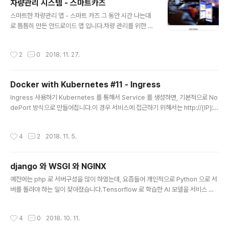
차량관리 시스템 - 스마트카즈
사용해서 공유해도 잘 되었습니다. 하지만 N 이상부터는 Error 가 발생하면서 Ap..
글 내용
스마트한 차량관리 앱 - 스마트 카즈 그 동안 시간 나는대
로 틈틈히 만든 안드로이드 앱 입니다.차량 관리를 위한 아
주~ 스마트한 앱이에요. 스마트카즈(Smart Caz) 소개 예
전 6~7년 전에 제가 차를 샀을때 이야기입니다.첫 차인만
작성시간
2
0
2018. 11. 27.
큼 관리를 잘 해서 10년 20년 타 보겠다고 마음 먹었지요.
그래서 차량관리를 위한 앱을 찾아보는데 마땅한게 없었습
니다.드라이버노트(?) 라는 앱이 유일해서 그것을 다운받
Docker with Kubernetes #11 - Ingress
아 사용했었죠.그런데, 버그도 많고 사용한지 몇달 안되서
글 내용
서비스가 없어졌습니다. OTL그 뒤로 몇달동안 차량관리
Ingress 사용하기 Kubernetes 를 통해서 Service 를 생성하면, 기본적으로 No
와 차계부 역할을 하는 앱이 나오지 않았습니다. 하여 직접
dePort 방식으로 만들어집니다.이 경우 서비스에 접근하기 위해서는 http://{IP}:
만들기로 마음먹고 최소한의 필요한 기능을 가지고 있는
{NodePort} 형태로 해야하지요. 실제로 서비스하기에는 부적접한 url 입니다.htt
앱을 만들어 갔지요.그러다,, 막상 손이 많이가고 디자인도
p://{service.domain.com} 형태로 서비스에 접근하려면 어떻게 해야 할까요? N
작성시간
4
2
2018. 11. 5.
안 이쁘고,, 해서 싹 ..
ginx-Ingress 설치하기 이를 Ingress Controller 를 설치해 주어야 합니다.Ingr
ess Controller 를 구현한 것들이 여러개 있습니다. 궁금하시다면 아래 주소를 확
인해 주세요https://github.com/kubernetes/ingress-nginx/blob/master/
django 와 WSGI 와 NGINX
README.md 그 중에서 제일 많..
글 내용
예전에는 php 로 서버구성을 많이 하였는데, 요즘들어 개인적으로 Python 으로 서
버를 돌려야 하는 일이 잦아졌습니다.Tensorflow 로 학습한 AI 모델을 서비스 하
기 위해서도 그렇고 - 물론 지금은 Tensorflow 가 Python 이외에도 지원합니다 -
개발 편의를 위해서 그렇기도 합니다. DJANGO 와 WSGI 와 NGINX Python 으
작성시간
4
0
2018. 10. 11.
로 웹서버(Server Side Script)를 개발하려고 하면 항상 나오는게 WSGI 입니다.