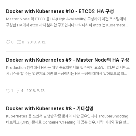
이 녀석은 Web Server Gateway Interface 의 약자이며, 예전에 cgi 그리고 ph
p 의 fpm 과 비슷한 Gateway Interface 중 하나입니다. 당연히 Python 에서 사
Docker with Kubernetes #10 - ETCD의 HA 구성
용하는 용어이며 Python 의 표준 Gateway In..
글 내용
Master Node 와 ETCD 를 HA(High Availability) 구성하기 이전 포스팅에서
구성한 HA에서 etcd 까지 분리한 구조입니다.아시다시피 etcd 는 Kubernetes
Cluster 의 Database 역할을 하는 서버입니다. Cluster 의 각종 서버정보와 상태
를 Key/Value 형태로 저장합니다. 이전 포스팅의 HA 구성은 Master Node 가 3
작성시간
0
0
2018. 9. 12.
개이며, etcd 는 그 중 한곳에만 존재합니다.apiserver 로 몰리는 Traffic 을 분산
할 수 있는 구조입니다만, FailOver 에 대해선 취약할 수 밖에 없습니다.왜냐면 etc
d 가 돌고있는 서버가 shutdown 되어버린다면 나머지 두개의Master Node 는
Docker with Kubernetes #9 - Master Node의 HA 구성
제 역할을 할 수 없기 때문이죠.ETCD 자체는 ..
글 내용
Production 환경에서 HA 는 매우 중요하면서도 필수적인 요소입니다.단일 서버로
서비스를 할 수는 없겠지요.이번 포스팅에서는 HA 구성에 대해서 알아보도록 하겠
습니다. Master Node 의 HA 구성 모든 요청은 Master Node 의 Api Server
를 거치게 되어 있습니다.이곳에서 각종 Switching 과 Network Traffic 이 발생
작성시간
1
4
2018. 9. 12.
되지요. 사전 준비 이번에 구성할 구조는 Master Node 3대입니다.먼저 각 서버에
Docker 와 Kubernetes 가 설치되어 있어야 합니다. 설치방법은 이전 Kubernet
es 설치 포스팅을 참고해 주세요.http://crystalcube.co.kr/198?category=83
Docker with Kubernetes #8 - 기타설명
4418 Docker 와 Kubernetes 간편 설치를 ..
글 내용
Kubernetes 를 쓰면서 발생한 각종 문제에 대한 공유입니다 TroubleShooting
네트워크 (DNS) 문제로 ContainerCreating 에 멈춘 경우. 대략 아래와 같은 현상
입니다. Warning FailedCreatePodSandBox 2m (x177 over 7m) kubele
t, test-kube-node001-ncl (combined from similar events): Failed cre