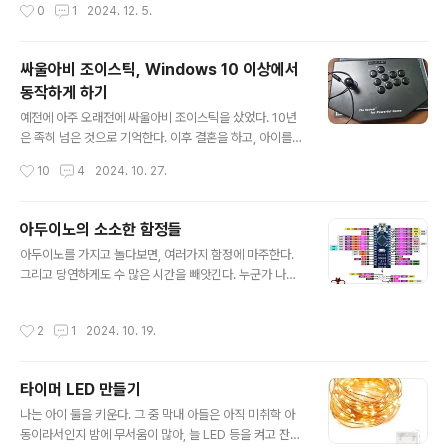
작성시간
0
1
2024. 12. 5.
하지요..
수하게 Atmega 328 칩만(?) 사용하는 방법이다. 이렇
게 기존 MicroController 를 제거할거면,, 뭣하러 복잡하
게 회로 연결을 하나..? -_-a 그냥 해당 슬롯에 삽입하고 말
싸울아비 조이스틱, Windows 10 이상에서
지.. 부트로더 업로드 아두이노의 부트로더는 AT 의 수 많
동작하게 하기
은 칩들과 마찬가지로 ISP 프로토콜을 이용한다. 매우 쉽
글 내용
다. 간단하다. Attiny MicroController 에 부트로더 올릴
예전에 아주 오래전에 싸울아비 조이스틱을 샀었다. 10년
때와 동일하다. 그래서 부트로더를 업로드 하는 방법에 대
은 족히 넘은 것으로 기억한다. 이후 결혼을 하고, 아이를
해서는 간결히 설명하고, 스케치를..
낳고 살다가 어느날 오후 아이들에게 추억의 오락실 게임
작성시간
10
4
2024. 10. 27.
을 시켜주려고 했다. 그러다 문득 그 녀석. '싸울아비 조이
스틱' 이 생각났다. 거실 TV 에 작은 PC - 정확히는 라떼
판다 - 를 꺼내어 연결해 둔게 있어서 여기 싸울아비 조이
아두이노의 소소한 함정들
스틱만 연결하면 될 거라고 생각했다. 하.지.만.아무리 연
글 내용
아두이노를 가지고 놀다보면, 여러가지 함정에 마주한다.
결을 해 보아도, Plug And Prey 를 해 보아도 Prey 가
그리고 당연하게도 수 많은 시간을 빼앗긴다. 누군가 나와
듣질 않았다.인터넷을 찾아보니 Windows 10 미만으로
같이 함정에 빠져 허우적 거리지 않길 바라며 적어본다. 아
하위호환 설정을 하라는 둥, 드라이버를 다시 설치하라는
두이노 보드 정리 아두이노 보드 별 칩셋에 대한 정보를 숙
둥.. 온갖 민간요법에 가까운 솔루션들이 넘쳐 났지만 그 어
작성시간
2
1
2024. 10. 19.
지하지 않고 개발하다보면, 분명히 나중에 문제가 된다. 나
느하나 되는게 없었다. 이후 제대로 된 자료를 찾아보니,
는 여러가지 보드를 구매해서 사용 중이며, 그것들 위주로
'싸울..
기록한다. 뭐 이외의 보드들도 다 거기서 거기니까 :) 아두
타이머 LED 만들기
이노 보드명MCU (마이크로 컨트롤러 유닛)아두이노 메가
글 내용
2560Atmega328 시리즈아두이노 나노Atmega328
나는 아이 둘을 키운다. 그 중 막내 아들은 아직 미취학 아
시리즈아두이노 레오나르도 R3Atmega32u4 시리즈아
동이라서인지 밤에 무서움이 많아, 늘 LED 등을 켜고 잔다.