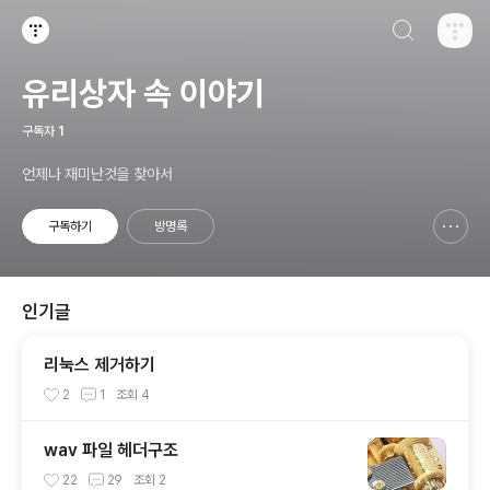
검색하기
티스토리
유리상자 속 이야기
구독자
1
언제나 재미난것을 찾아서
구독하기
방명록
신고하기 레이어
열기
인기글
리눅스 제거하기
2
1
조회
4
wav 파일 헤더구조
22
29
조회
2