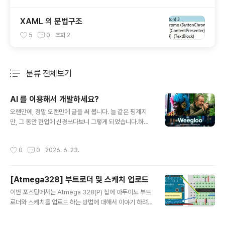
XAML 의 문법구조
5
0
조회
2
분류 전체보기
주요 글 목록
AI 를 이용해서 개발하세요?
글 내용
오랜만에, 정말 오랜만에 글을 써 봅니다. 늘 같은 핑계지
만, 그 동안 현업에 신경쓰다보니 그렇게 되었습니다.하지
만 더 큰 이유가 있었으니,, 시대가 바뀌었어요!! 예전(?)에
는 어떤 자료를 찾기 위해서는 구글링이 대세였지요. 그리
작성시간
0
0
2026. 6. 23.
고 저는 대부분 그런 사람들을 위해서, 저와 같은 실수를 하
지 않기를 바라는 마음에서 글을 써 왔습니다. 그러다보니
대부분 제가 연구하거나 삽질한 내용이 대부분이었지요. A
[Atmega328] 부트로더 및 스케치 업로드
I 가 있는데?! 하지만, 요즘같은 AI 시대에는 더 이상 그런
글 내용
글들의 필요성이 상당히 줄어 들었습니다. 그냥 AI 에게 물
이번 포스팅에서는 Atmega 328(P) 칩에 아두이노 부트
어보면 그만이거든요. 즉 AI 가 학습하는데 필요한 재료가
로더와 스케치를 업로드 하는 방법에 대해서 이야기 하려
될 뿐, 더 이상 사람이 보지 않는 글이 되어버렸습니다. 심
고 한다. 인터넷에 있는 수 많은 포스팅과는 엄연히 차이가
지어 AI 에게 물어보는게 아니라, 그냥 AI 에게 해 달라고
있는데, Arduino UNO 가 필요 없다라는 것이다. 정말 순