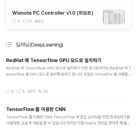
Wiimote PC Controller v1.0 (위모트)
3
21
조회
2
딥러닝(DeepLearning)
분류 전체보기
주요 글 목록
RedHat 에 Tensorflow GPU 모드로 설치하기
글 내용
RedHat 에 Tensorflow GPU 모드로 설치하기 이번 포스팅에서는 RedHat 에 T
ensorflow 를 GPU 모드로 설치해 보려고 합니다. 방법은 VirtualEnv 를 사용할
것입니다. 그리고 Tensorflow 는 pip 를 통해서 설치합니다. 현재 최신 Tensorfl
ow 는 1.3.0 입니다. 그리고 제가 사용하는 그래픽카드는 Tesla K80 입니다. CU
작성시간
6
3
2017. 10. 25.
DA 설치 1. gcc 설치 sudo yum groupinstall 'Development Tools' 2. Ker
nel header 와 development package 설치 sudo yum install kernel-de
vel-$(uname -r) kernel-headers-$(uname -r) 3. Nouveau drive..
TensorFlow 를 이용한 CNN
글 내용
TensorFlow 를 이용한 CNN TensorFlow 와 같은 딥러닝을 위한 프레임워크를
사용하면, 손쉽게 개발을 할 수 있습니다.하지만 각종 matrix 연산을 편하게 해 줄
뿐 - 물론 편의를 위한 util 들도 있습니다만, - NN 에 해당하는 것들은 직접 개발해
주어야 하죠. 그래서 contrib 에 해당하는 코드들도 많은 것이고요. 나만의 CNN 전