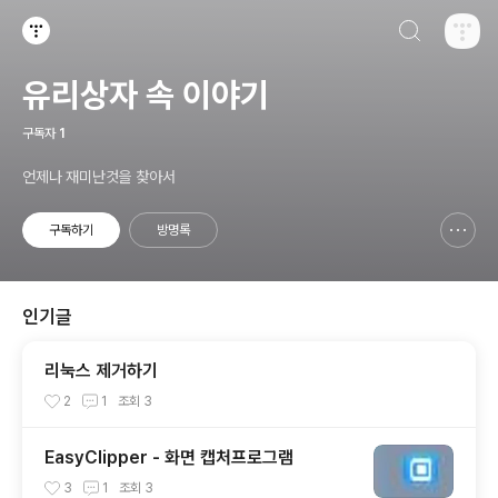
검색하기
티스토리
유리상자 속 이야기
구독자
1
언제나 재미난것을 찾아서
구독하기
방명록
신고하기 레이어
열기
인기글
리눅스 제거하기
2
1
조회
3
EasyClipper - 화면 캡처프로그램
3
1
조회
3