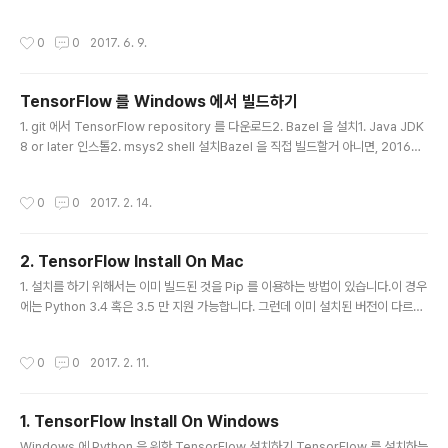
를 다운받고, 바질을 설치하고 빌드하고 ,, 매우 복잡하고, 잘 되지도 않았습니다. 한
걸음 한걸음 문제를 해쳐나가면, 새로운 문제가 또 생기고.. 그렇게 끝없는 여정이였
작성시간
0
0
2017. 6. 9.
지요.Mac OS, CentOS, Windows 세 OS에 모두 TensforFlow 를 설치하는데,
일주일 넘게 소요되었던걸로 기억납니다. 그나마 윈도우는 CUDA 가 제대로 지원도
안되었었고요. 모쪼록 그렇게 잠시 딥러닝을 떠나 있다가, 이번에 다시 계기가 되어
TensorFlow 를 Windows 에서 빌드하기
서 TensorFlow 를 설치해 보았습니다. 설치환경 CentOS 7.1 (64bit)C..
글 내용
1. git 에서 TensorFlow repository 를 다운로드2. Bazel 을 설치1. Java JDK
8 or later 인스톨2. msys2 shell 설치Bazel 을 직접 빌드할거 아니면, 201602
05 버전의 msys2 shell 을 다운받아서 설치 (정신건강에 이로움)3. msys2 shel
l 에서 아래 명령을 통해서 인스톨pacman -Syuu gcc git curl zip unzip zlib-d
작성시간
0
0
2017. 2. 14.
evel4. msys64 설치폴더가 'c:\msys64' 인 경우 'c:\msys64/usr/bin' 을 환
경변수 PATH 에 추가.- msys-2.0.dll 을 찾을 수 있게 하기 위함.- msys64 실행
되고 나면, 해당 쉘에서 아래 명령으로 환경변수 추가.export JAVA_HOME..
2. TensorFlow Install On Mac
글 내용
1. 설치를 하기 위해서는 이미 빌드된 것을 Pip 를 이용하는 방법이 있습니다.이 경우
에는 Python 3.4 혹은 3.5 만 지원 가능합니다. 그런데 이미 설치된 버전이 다르다
면 귀찮으니까...Pyenv 를 설치하면 쉽습니다. 그럼 Python 환경을 바꿀수 있으니
까. 아무튼 여러운건 없음. 하라는대로 하면 설치가 됨. 2. 그런데 이렇게하면 문제
작성시간
0
0
2017. 2. 11.
가.. third-party 툴을 사용할 수가 없음.대표적인 예로 TensorBoard 를 쓰려면,
소스를 직접 다운로드 받아서 빌드해야 됨.그렇기 때문에 설치가 까다롭지 않은 Ma
c 의 경우에는 소스로 빌드해서 쓰는걸 권장함. 윈도우가 왜 거지같은가면.. Bazel
1. TensorFlow Install On Windows
이라는 것을 통해서 빌드해야 하는데, 윈도우용 Bazel 은 설치자체가 거지같으니까.
글 내용
말이지..
Windows 에 Python 을 위한 TensorFlow 설치하기 TensorFlow 를 설치하는