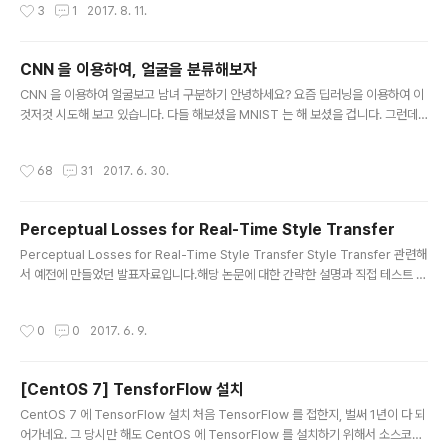
작성시간
3
1
2017. 8. 11.
용 스크립트 CNN 을 개발하다보면, 하이퍼 파라미터를 바꿔야 하는 일이 빈번합니
다.그리고 Network(Graph) 도 자주 바꿔야 하죠.그때마다 일일이 스크립트를 수
정하는 일은 매우 소모적이고 지루한 일이 아닐 수 없습니다. 작업을 하다가 Rollba
CNN 을 이용하여, 얼굴을 분류해보자
ck 하는것도 쉽지 않고요.그렇다고 매번 스크립트를 새로 만드는 것도 유지보수 차
글 내용
원에서 힘이 듧..
CNN 을 이용하여 얼굴보고 남녀 구분하기 안녕하세요? 요즘 딥러닝을 이용하여 이
것저것 시도해 보고 있습니다. 다들 해보셨을 MNIST 는 해 보셨을 겁니다. 그런데
하고나면, '그래 잘 되는구나' 라는 생각은 드는데, 정말 내가 원하는 문제를 풀 수 있
는지 의구심이 듭니다. 데이터 세트도 제공해 주고, NN도 정해져 있으니까요. 사진
작성시간
68
31
2017. 6. 30.
을 보고 남자와 여자를 구분해 보자 그래서 저는 직접 데이터 수집부터 트레이닝까지
다 해 보고 싶어졌습니다. 그렇게 밑바닥부터 다른 도움없이 스스로 해냈을때, 비로
서 뭔가 할 수 있을 것 같았습니다. 목표는 "남자와 여자를 판별하는 봇 만들기' 로 정
Perceptual Losses for Real-Time Style Transfer
했습니다. 그런데 시작과 동시에 커다란 장벽에 부딪혔습니다. 제가 어디서 듣기론 C
글 내용
lassifier 문제에서 데이터는 클래스당..
Perceptual Losses for Real-Time Style Transfer Style Transfer 관련해
서 예전에 만들었던 발표자료입니다.해당 논문에 대한 간략한 설명과 직접 테스트 해
본 결과라고 생각하시면 될 것 같습니다.
작성시간
0
0
2017. 6. 9.
[CentOS 7] TensforFlow 설치
글 내용
CentOS 7 에 TensorFlow 설치 처음 TensorFlow 를 접한지, 벌써 1년이 다 되
어가네요. 그 당시만 해도 CentOS 에 TensorFlow 를 설치하기 위해서 소스코드