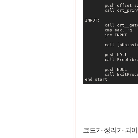
	push offset szHelp

	call crt_printf

INPUT:

	call crt__getch

	cmp eax, 'q'

	jne INPUT

	call [pUninstallFunc]

	push hDll

	call FreeLibrary

	push NULL

	call ExitProcess

코드가 정리가 되어