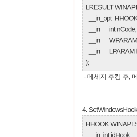
LRESULT WINAPI 
__in_opt HHOOK
__in int nCode,
__in WPARAM 
__in LPARAM l
);
- 메세지 후킹 후, 
4. SetWindowsHoo
HHOOK WINAPI S
__in int idHook,