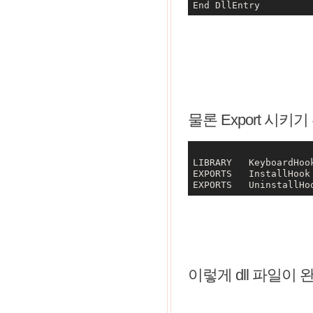
물론 Export 시키
LIBRARY   KeyboardHook
EXPORTS   InstallHook

이렇게 dll 파일이