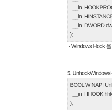
__in HOOKPROC 
__in HINSTANCE
__in DWORD dwT
);
- Windows Hook
5. UnhookWindows
BOOL WINAPI Un
__in HHOOK hh
);