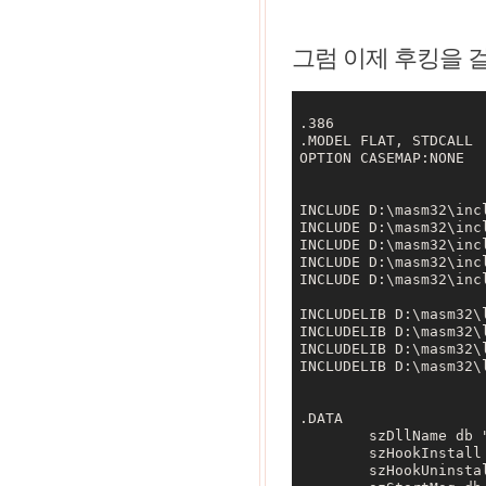
그럼 이제 후킹을 걸어줄
.386

.MODEL FLAT, STDCALL

OPTION CASEMAP:NONE

INCLUDE D:\masm32\incl
INCLUDE D:\masm32\incl
INCLUDE D:\masm32\incl
INCLUDE D:\masm32\incl
INCLUDE D:\masm32\incl
INCLUDELIB D:\masm32\l
INCLUDELIB D:\masm32\l
INCLUDELIB D:\masm32\l
INCLUDELIB D:\masm32\l
.DATA

	szDllName db "GlobalHook.dll", 0

	szHookInstall db "InstallHook", 0 

	szHookUninstall db "UninstallHook", 0
