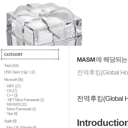
MASM
에 해당되는
Total
(164)
전역후킹(Global Hoo
USB Client 만들기
(2)
Microsoft
(56)
WPF
(17)
C#
(17)
C++
(3)
전역후킹(Global Ho
.NET Micro Framework
(2)
MASM32
(11)
Mono Framework
(1)
Tips
(4)
Introductio
Apple
(8)
Mac OS X(Apple)
(8)