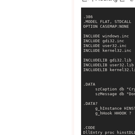
.386 

.MODEL FLAT, STDCALL 

OPTION CASEMAP:NONE 

INCLUDE windows.inc 

INCLUDE gdi32.inc 

INCLUDE user32.inc 

INCLUDE kernel32.inc 

INCLUDELIB gdi32.lib 

INCLUDELIB user32.lib 
INCLUDELIB kernel32.li
.DATA 

     szCaption db "Cry
     szMessage db "Don
.DATA?

     g_hInstance HINST
     g_hHook HHOOK ? 

.CODE 

DllEntry proc hinstDL