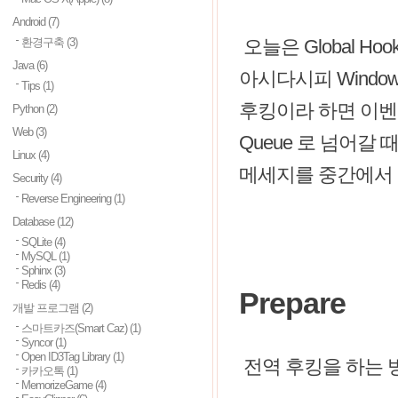
Android
(7)
환경구축
(3)
오늘은 Global 
Java
(6)
아시다시피 Windows
Tips
(1)
후킹이라 하면 이벤트가 W
Python
(2)
Web
(3)
Queue 로 넘어갈 때
Linux
(4)
메세지를 중간에서 H
Security
(4)
Reverse Engineering
(1)
Database
(12)
SQLite
(4)
MySQL
(1)
Sphinx
(3)
Redis
(4)
Prepare
개발 프로그램
(2)
스마트카즈(Smart Caz)
(1)
Syncor
(1)
Open ID3Tag Library
(1)
전역 후킹을 하는 
카카오톡
(1)
MemorizeGame
(4)