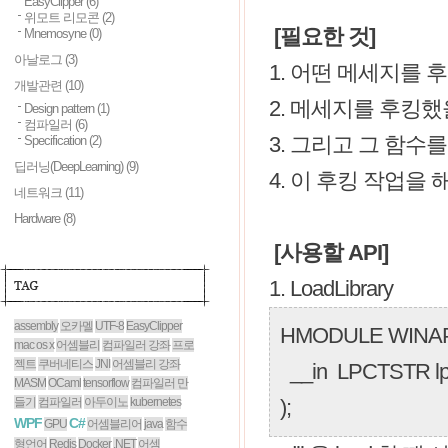
EasyClipper
(6)
위모트 리모콘
(2)
[필요한 것]
Mnemosyne
(0)
아날로그
(3)
1. 어떤 메세지를 
개발관련
(10)
2. 메세지를 후킹했
Design pattern
(1)
컴파일러
(6)
3. 그리고 그 함수를
Specification
(2)
딥러닝(DeepLearning)
(9)
4. 이 후킹 작업을 해
네트워크
(11)
Hardware
(8)
[사용할 API]
1. LoadLibrary
assembly
오카멜
UTF-8
EasyClipper
HMODULE WINAPI 
mac os x
어셈블리
컴파일러 강좌
프로
젝트
쿠버네티스
JNI
어셈블리 강좌
__in LPCTSTR lp
MASM
OCaml
tensorflow
컴파일러 만
들기
컴파일러
아두이노
kubernetes
);
WPF
C#
GPU
어셈블리어
java
함수
형언어
Redis
Docker
.NET
어셈