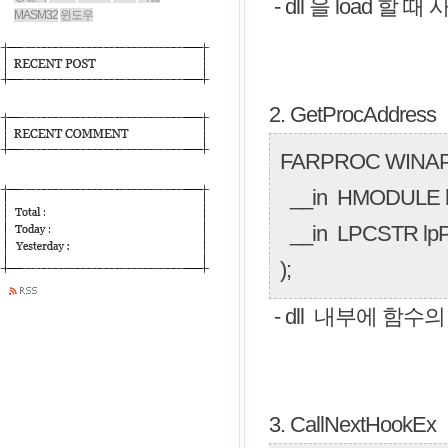
- dll 을 load 할 때
MASM32
윈도우
2. GetProcAddress
FARPROC WINAPI 
__in HMODULE h
__in LPCSTR lp
);
- dll 내부에 함수
3. CallNextHookEx