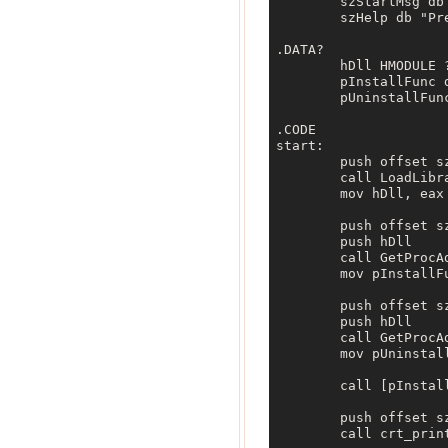
	szStartMsg db "Hooking Started!", 13, 10, 0

	szHelp db "Press 'q' to quit!", 13, 10, 0

.DATA?

	hDll HMODULE ?

	pInstallFunc dd ?

	pUninstallFunc dd ?

.CODE

start:

	push offset szDllName

	call LoadLibrary

	mov hDll, eax

	push offset szHookInstall

	push hDll

	call GetProcAddress

	mov pInstallFunc, eax

	push offset szHookUninstall

	push hDll

	call GetProcAddress

	mov pUninstallFunc, eax

	call [pInstallFunc]

	push offset szStartMsg

	call crt_printf
