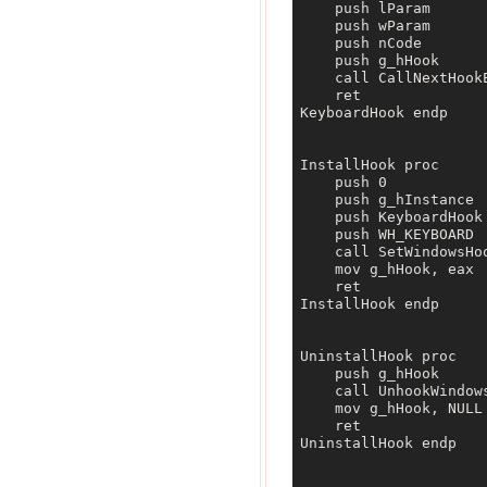
    push lParam 

    push wParam 

    push nCode 

    push g_hHook 

    call CallNextHookE
    ret 

KeyboardHook endp 

InstallHook proc 

    push 0 

    push g_hInstance 

    push KeyboardHook 
    push WH_KEYBOARD 

    call SetWindowsHoo
    mov g_hHook, eax 

    ret 

InstallHook endp 

UninstallHook proc 

    push g_hHook 

    call UnhookWindows
    mov g_hHook, NULL 
    ret 

UninstallHook endp 
