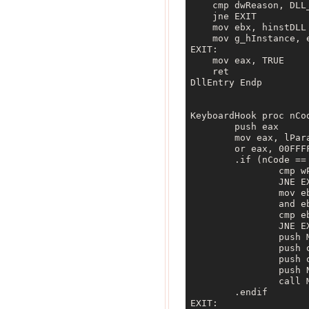
    cmp dwReason, DLL_
    jne EXIT 

    mov ebx, hinstDLL 
    mov g_hInstance, e
EXIT: 

    mov eax, TRUE 

    ret 

DllEntry Endp 

KeyboardHook proc nCo
	push eax

	mov eax, lParam

	or eax, 00FFFFFFh

	.if (nCode == HC_ACTION && eax != 0C0FFFFFh)

		cmp wParam, VK_M

		JNE EXIT

		mov ebx, lParam

		and ebx, 80000000h

		cmp ebx, 0

		JNE EXIT

		push MB_OK 

		push offset szCaption 

		push offset szMessage 

		push NULL 

		call MessageBox 

	.endif

EXIT:
